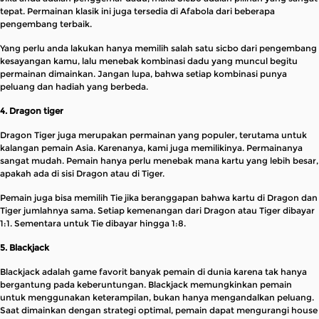
tepat. Permainan klasik ini juga tersedia di Afabola dari beberapa
pengembang terbaik.
Yang perlu anda lakukan hanya memilih salah satu sicbo dari pengembang
kesayangan kamu, lalu menebak kombinasi dadu yang muncul begitu
permainan dimainkan. Jangan lupa, bahwa setiap kombinasi punya
peluang dan hadiah yang berbeda.
4. Dragon tiger
Dragon Tiger juga merupakan permainan yang populer, terutama untuk
kalangan pemain Asia. Karenanya, kami juga memilikinya. Permainanya
sangat mudah. Pemain hanya perlu menebak mana kartu yang lebih besar,
apakah ada di sisi Dragon atau di Tiger.
Pemain juga bisa memilih Tie jika beranggapan bahwa kartu di Dragon dan
Tiger jumlahnya sama. Setiap kemenangan dari Dragon atau Tiger dibayar
1:1. Sementara untuk Tie dibayar hingga 1:8.
5. Blackjack
Blackjack adalah game favorit banyak pemain di dunia karena tak hanya
bergantung pada keberuntungan. Blackjack memungkinkan pemain
untuk menggunakan keterampilan, bukan hanya mengandalkan peluang.
Saat dimainkan dengan strategi optimal, pemain dapat mengurangi house