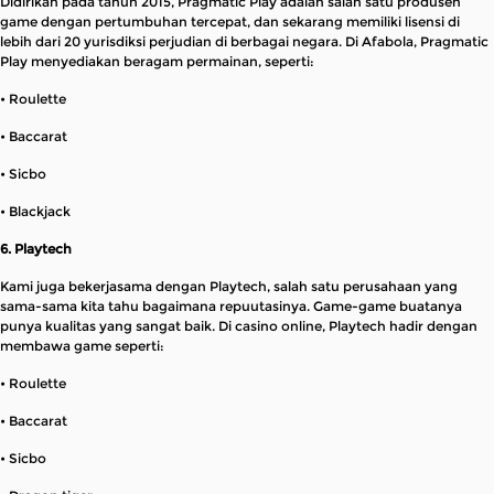
Didirikan pada tahun 2015, Pragmatic Play adalah salah satu produsen
game dengan pertumbuhan tercepat, dan sekarang memiliki lisensi di
lebih dari 20 yurisdiksi perjudian di berbagai negara. Di Afabola, Pragmatic
Play menyediakan beragam permainan, seperti:
• Roulette
• Baccarat
• Sicbo
• Blackjack
6. Playtech
Kami juga bekerjasama dengan Playtech, salah satu perusahaan yang
sama-sama kita tahu bagaimana repuutasinya. Game-game buatanya
punya kualitas yang sangat baik. Di casino online, Playtech hadir dengan
membawa game seperti:
• Roulette
• Baccarat
• Sicbo