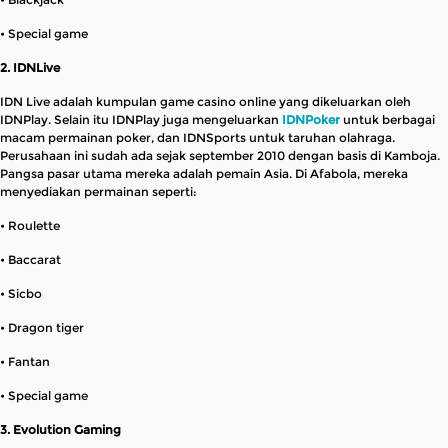
• Special game
2. IDNLive
IDN Live adalah kumpulan game casino online yang dikeluarkan oleh
IDNPlay. Selain itu IDNPlay juga mengeluarkan
IDNPoker
untuk berbagai
macam permainan poker, dan IDNSports untuk taruhan olahraga.
Perusahaan ini sudah ada sejak september 2010 dengan basis di Kamboja.
Pangsa pasar utama mereka adalah pemain Asia. Di Afabola, mereka
menyediakan permainan seperti:
• Roulette
• Baccarat
• Sicbo
• Dragon tiger
• Fantan
• Special game
3. Evolution Gaming