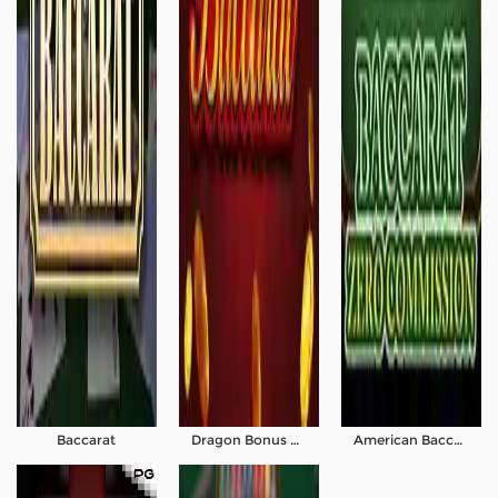
Baccarat
Dragon Bonus Baccarat
American Baccarat Zero Commission