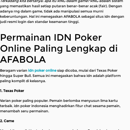
Terkadang kita bertanya: apa itu RNG dalam game?
RNG adalah sistem
yang memastikan hasil setiap putaran benar-benar acak (fair). Dengan
adanya rng dalam game, tidak ada manipulasi semua murni
keberuntungan. Hal ini menegaskan AFABOLA sebagai situs idn dengan
judi resmi login dan standar keamanan tinggi.
Permainan IDN Poker
Online Paling Lengkap di
AFABOLA
Beragam varian
idn poker online
siap dicoba, mulai dari Texas Poker
hingga Super Bull. Semua ini menegaskan bahwa idn adalah platform
paling komplit di kelasnya.
1. Texas Poker
Varian poker paling populer. Pemain berlomba menyusun lima kartu
terbaik. idn poker indonesia menghadirkan fitur chat sesama pemain,
menambah seru permainan.
2. Ceme