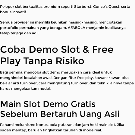
Pelopor slot berkualitas premium seperti Starburst, Gonzo’s Quest, serta
bonus inovatif.
Semua provider ini memiliki keunikan masing-masing, menciptakan
portofolio permainan yang beragam. AFABOLA menjamin kualitasnya
tetap terjaga dan adil.
Coba Demo Slot & Free
Play Tanpa Risiko
Bagi pemula, mencoba slot demo merupakan cara ideal untuk
menghindari kesalahan awal. Dengan fitur free play, kawan-kawan bisa
belajar arti turn over, cara menghitung turn over, dan teknik lainnya tanpa
harus mengeluarkan modal.
Main Slot Demo Gratis
Sebelum Bertaruh Uang Asli
Pahami mekanisme bonus, pola putaran, dan jam hoki main slot. Jika
sudah mantap, barulah tingkatkan taruhan di mode real.