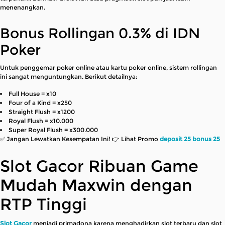
menenangkan.
Bonus Rollingan 0.3% di IDN
Poker
Untuk penggemar poker online atau kartu poker online, sistem rollingan
ini sangat menguntungkan. Berikut detailnya:
Full House = x10
Four of a Kind = x250
Straight Flush = x1200
Royal Flush = x10.000
Super Royal Flush = x300.000
✅ Jangan Lewatkan Kesempatan Ini! 👉 Lihat Promo
deposit 25 bonus 25
Slot Gacor Ribuan Game
Mudah Maxwin dengan
RTP Tinggi
Slot Gacor
menjadi primadona karena menghadirkan slot terbaru dan slot