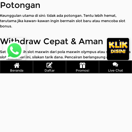
Potongan
Keunggulan utama di sini: tidak ada potongan. Tentu lebih hemat,
terutama jika kawan-kawan ingin bermain slot baru atau mencoba slot
bonus.
Withdraw Cepat & Aman
Setelah meraih slot maxwin dari pola maxwin olympus atau sukses di pola
slot gacor hari ini, silakan tarik dana. Pencairan berlangsung cepat, aman,
dan transparan.
Beranda
Daftar
Promosi
Live Chat
Saatnya Bertindak!
Menangkan Jackpot Besar
Maxwin di AFABOLA!
AFABOLA adalah pusat judi rolet, pragmatik slot, dan poker online terbaik.
Kombinasikan strategi, jam hoki main slot, dan bocoran slot tergacor
untuk meraih slot garansi kekalahan 100 atau malah jackpot yang lebih
besar lagi!