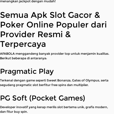
menangkan jackpot dengan mudah!
Semua Apk Slot Gacor &
Poker Online Populer dari
Provider Resmi &
Terpercaya
AFABOLA menggandeng banyak provider top untuk menjamin kualitas.
Berikut beberapa di antaranya:
Pragmatic Play
Terkenal dengan game seperti Sweet Bonanza, Gates of Olympus, serta
segudang pragmatic slot berfitur free spins dan multiplier.
PG Soft (Pocket Games)
Developer inovatif yang kerap merilis slot bertema unik, grafis modern,
dan fitur buy spin.