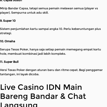
8. Capsa Susun
Mirip Bandar Capsa, tetapi semua pemain melawan semua (player vs
player). Sempurna untuk adu skill.
9. Super 10
Sistem penjumlahan kartu sampai angka 10. Perlu keberuntungan plus
strategi.
10. Omaha
Serupa Texas Poker, hanya saja setiap pemain memegang empat kartu
hole, membuat kombinasi jadi lebih kompleks.
11. Super Bull
Versi Texas Poker dengan aturan baru dan ritme cepat. Bagi penggemar
tantangan, ini layak dicoba.
Live Casino IDN Main
Bareng Bandar & Chat
Langsung